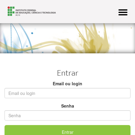
Alterna
navega
Entrar
Email ou login
Senha
Entrar