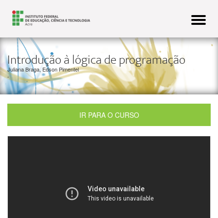
Alterna
navega
Introdução à lógica de programação
Juliana Braga, Edson Pimentel
-
IR PARA O CURSO